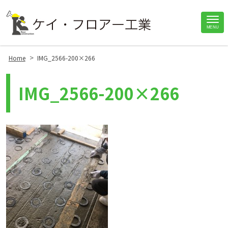
Site
MENU
Footer
>
Home
IMG_2566-200×266
IMG_2566-200×266