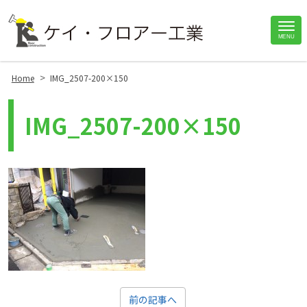
Site
MENU
Footer
>
Home
IMG_2507-200×150
IMG_2507-200×150
前の記事へ