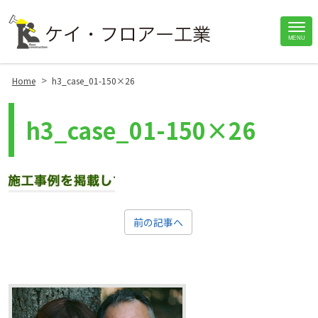
Site
MENU
Footer
>
Home
h3_case_01-150×26
h3_case_01-150×26
前の記事へ