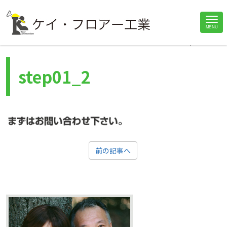
Site
MENU
>
>
>
Home
お問合せ・見積依頼
依頼から完成までの流れ
step01_2
Footer
step01_2
前の記事へ