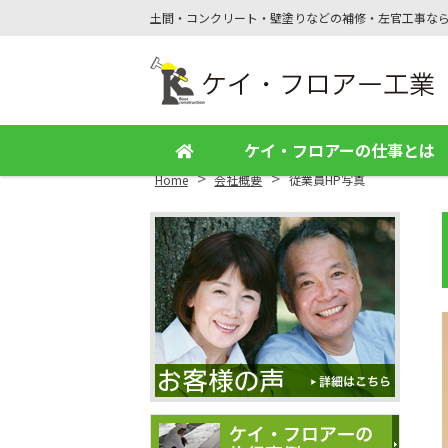
土間・コンクリート・壁塗りなどの補修・左官工事な
Site
Footer
ケイ・フロアーの仕事とは
>
>
Home
会社概要
従業員HP写真