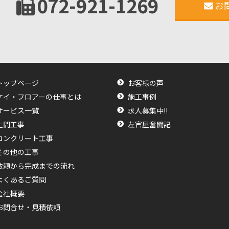
072-921-1269
お
トップページ
お客様の声
ケイ・フロアーの仕事とは
施工事例
サービス一覧
求人募集中!!
土間工事
左官屋奮闘記
コンクリート工事
その他の工事
依頼から完成までの流れ
よくあるご質問
会社概要
お問合せ・見積依頼